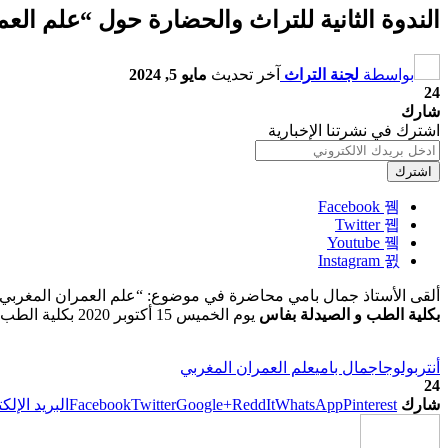
الندوة الثانية للتراث والحضارة حول “علم الع
بواسطة
لجنة التراث
آخر تحديث
مايو 5, 2024
24
شارك
اشترك في نشرتنا الإخبارية
اشترك
Facebook
Twitter
Youtube
Instagram
ألقى الأستاذ جمال بامي محاضرة في موضوع: “علم العمران المغربي من
بكلية الطب و الصيدلة بفاس
يوم الخميس 15 أكتوبر 2020 بكلية الطب والصيدلة بفاس
أنتربولوجا
جمال بامي
علم العمران المغربي
24
شارك
Pinterest
WhatsApp
ReddIt
Google+
Twitter
Facebook
البريد الإلك