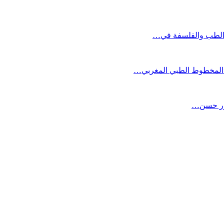
 «الطب والفلسفة في…
 «المخطوط الطبي المغربي…
تور حسن…